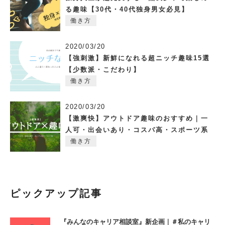
る趣味【30代・40代独身男女必見】
働き方
2020/03/20
【強刺激】新鮮になれる超ニッチ趣味15選
【少数派・こだわり】
働き方
2020/03/20
【激爽快】アウトドア趣味のおすすめ｜一
人可・出会いあり・コスパ高・スポーツ系
働き方
ピックアップ記事
『みんなのキャリア相談室』新企画｜＃私のキャリ