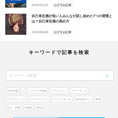
2020/01/22
おすすめ記事
自己肯定感が低い人みんなが試し始めた7つの習慣と
は？自己肯定感の高め方
2019/09/05
おすすめ記事
キーワードで記事を検索
20代転職
v
ハイクラス転職
ハラスメント
フリーランス
プログラミング
リモートワーク
ワークスタイル
会社辞めたい
副業
収入・待遇
外国語
就活