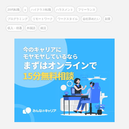
20代転職
v
ハイクラス転職
ハラスメント
フリーランス
プログラミング
リモートワーク
ワークスタイル
会社辞めたい
副業
収入・待遇
外国語
就活