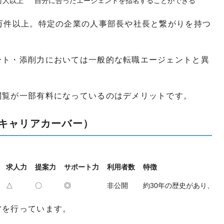
0万人以上
自分に合ったエージェントを指名することができる
万件以上。特定の企業の人事部長や社長と繋がりを持つ
ート・添削力においては一般的な転職エージェントと異
閲覧が一部有料になっているのはデメリットです。
キャリアカーバー）
求人力
提案力
サポート力
利用者数
特徴
△
〇
◎
非公開
約30年の歴史があり、業
営を行っています。