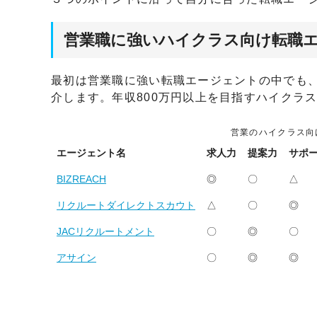
営業職に強いハイクラス向け転職
最初は営業職に強い転職エージェントの中でも
介します。年収800万円以上を目指すハイクラ
営業のハイクラス向
エージェント名
求人力
提案力
サポ
BIZREACH
◎
〇
△
リクルートダイレクトスカウト
△
〇
◎
JACリクルートメント
〇
◎
〇
アサイン
〇
◎
◎