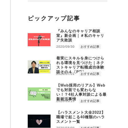
ピックアップ記事
『みんなのキャリア相談
室』新企画｜＃私のキャリ
ア失敗談
2020/09/30
おすすめ記事
着実にスキルを身につけら
れる環境を見つけた｜ネク
ストキャリア転職成功体験
談その４〔PR〕
2020/07/01
おすすめ記事
【Web採用のリアル】Web
でも対面でも変わらな
い！？4社人事対談による最
新就活事情
2020/05/15
おすすめ記事
【ハラスメント大全2022】
職場で起こる40種類のハラ
スメント一覧