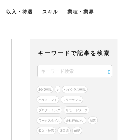
収入・待遇
スキル
業種・業界
キーワードで記事を検索
20代転職
v
ハイクラス転職
ハラスメント
フリーランス
プログラミング
リモートワーク
ワークスタイル
会社辞めたい
副業
収入・待遇
外国語
就活