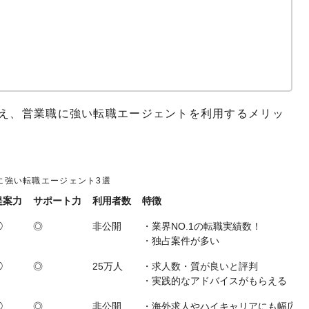
加え、営業職に強い転職エージェントを利用するメリッ
に強い転職エージェント3選
提案力
サポート力
利用者数
特徴
◯
◎
非公開
・業界NO.1の転職実績数！
・独占案件が多い
◯
◎
25万人
・求人数・質が良いと評判
・実践的なアドバイスがもらえる
◯
◎
非公開
・海外求人やハイキャリアにも幅広く