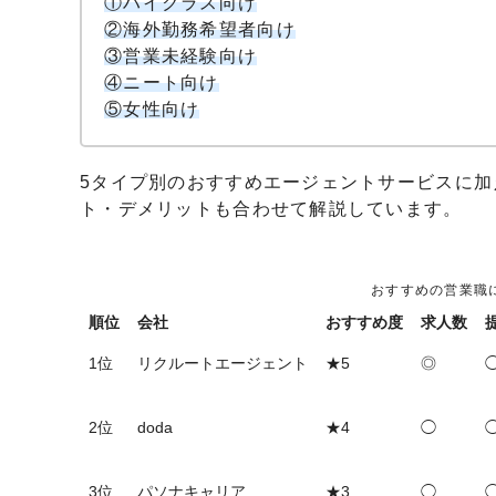
①ハイクラス向け
②海外勤務希望者向け
③営業未経験向け
④ニート向け
⑤女性向け
5タイプ別のおすすめエージェントサービスに
ト・デメリットも合わせて解説しています。
おすすめの営業職
順位
会社
おすすめ度
求人数
1位
リクルートエージェント
★5
◎
2位
doda
★4
◯
3位
パソナキャリア
★3
◯