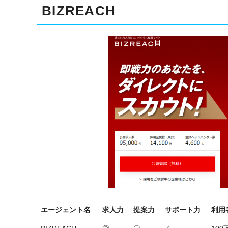
BIZREACH
エージェント名
求人力
提案力
サポート力
利用