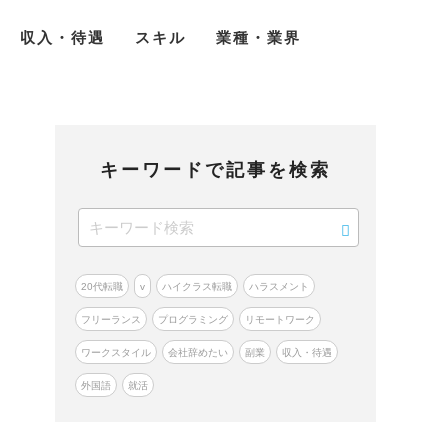
収入・待遇
スキル
業種・業界
キーワードで記事を検索
20代転職
v
ハイクラス転職
ハラスメント
フリーランス
プログラミング
リモートワーク
ワークスタイル
会社辞めたい
副業
収入・待遇
外国語
就活