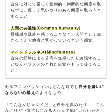
自分に対して厳しく批判的・判断的な態度を取
らずに、優しく思いやりのある態度を取ろうと
すること
人間の共通性(Common humanity)
孤独感や疎外を感じることなく、人間として生
きるうえで他者と繋がっているという感覚
マインドフルネス(Mindfulness)
自分の経験による苦痛を無視したり誇張するこ
となくバランスのとれた自覚をもって捉えるこ
と
セルフコンパッションはどんな時でも
自分を嫌いに
ならない心構え
のようなもの。
「こんなんじゃダメだ」と自分を責めたり、「こん
なにひどい気持ちになる人なんて他にいないだろ