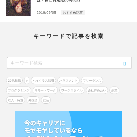
2019/09/05
おすすめ記事
キーワードで記事を検索
20代転職
v
ハイクラス転職
ハラスメント
フリーランス
プログラミング
リモートワーク
ワークスタイル
会社辞めたい
副業
収入・待遇
外国語
就活