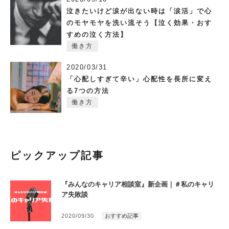
泣きたいけど涙が出ない時は「涙活」で心
のモヤモヤを洗い流そう【泣く効果・おす
すめの泣く方法】
働き方
2020/03/31
「心配しすぎて辛い」心配性を長所に変え
る7つの方法
働き方
ピックアップ記事
『みんなのキャリア相談室』新企画｜＃私のキャリ
ア失敗談
2020/09/30
おすすめ記事