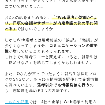
考のメリット・デメリット」「内定承諾の決め手」
について伺いました。
お2人の話をまとめると、
「”Web選考か対面か”よ
り、日頃の会話やサポートが内定承諾の決め手に関
わる」
ではないでしょうか。
しかしWeb選考では選考前後の「挨拶」「雑談」が
少なくなってしまう分、
コミュニケーションの重要
性
が増していることも考えられます。
これまでの選考フローと変えずにいると、就活生は
「物足りなさ」を感じてしまうかもしれません。
また、Oさんが言っていたように就活生は採用ブロ
グやSNSなど、あらゆる情報源を駆使して企業情報
を調べています。
選考以外でも情報発信を行う
の
も、志望度を高める1つの方法です。
こちらの記事
では、4社の企業にWeb選考の利用方