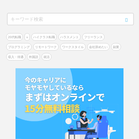
20代転職
v
ハイクラス転職
ハラスメント
フリーランス
プログラミング
リモートワーク
ワークスタイル
会社辞めたい
副業
収入・待遇
外国語
就活