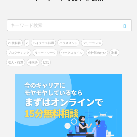
20代転職
v
ハイクラス転職
ハラスメント
フリーランス
プログラミング
リモートワーク
ワークスタイル
会社辞めたい
副業
収入・待遇
外国語
就活