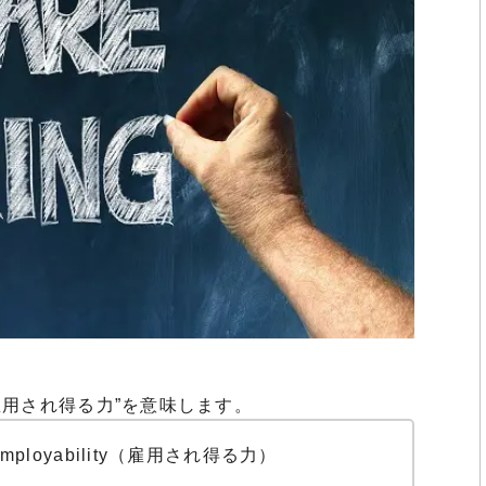
は”雇用され得る力”を意味します。
mployability（雇用され得る力）