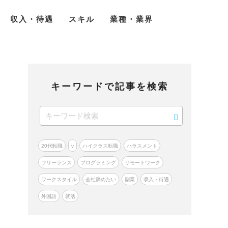
収入・待遇
スキル
業種・業界
キーワードで記事を検索
20代転職
v
ハイクラス転職
ハラスメント
フリーランス
プログラミング
リモートワーク
ワークスタイル
会社辞めたい
副業
収入・待遇
外国語
就活