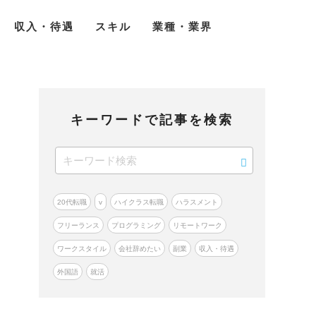
収入・待遇
スキル
業種・業界
キーワードで記事を検索
20代転職
v
ハイクラス転職
ハラスメント
フリーランス
プログラミング
リモートワーク
ワークスタイル
会社辞めたい
副業
収入・待遇
外国語
就活