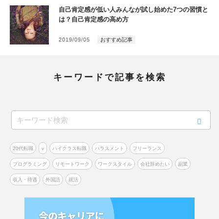
自己肯定感が低い人みんなが試し始めた7つの習慣と
は？自己肯定感の高め方
2019/09/05
おすすめ記事
キーワードで記事を検索
20代転職
v
ハイクラス転職
ハラスメント
フリーランス
プログラミング
リモートワーク
ワークスタイル
会社辞めたい
副業
収入・待遇
外国語
就活