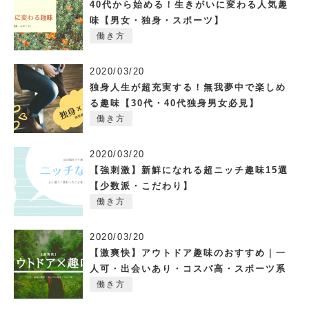
40代から始める！生きがいに変わる人気趣
味【男女・独身・スポーツ】
働き方
2020/03/20
独身人生が超充実する！無我夢中で楽しめ
る趣味【30代・40代独身男女必見】
働き方
2020/03/20
【強刺激】新鮮になれる超ニッチ趣味15選
【少数派・こだわり】
働き方
2020/03/20
【激爽快】アウトドア趣味のおすすめ｜一
人可・出会いあり・コスパ高・スポーツ系
働き方