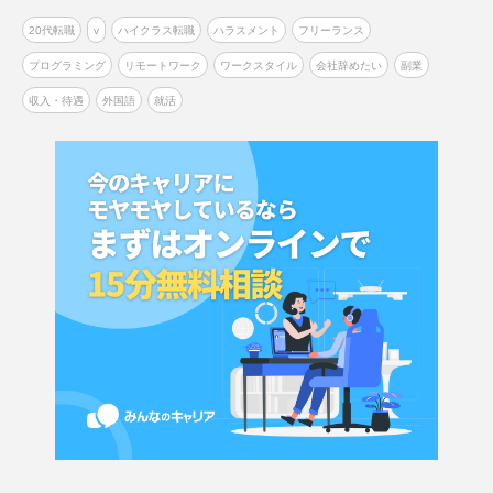
20代転職
v
ハイクラス転職
ハラスメント
フリーランス
プログラミング
リモートワーク
ワークスタイル
会社辞めたい
副業
収入・待遇
外国語
就活