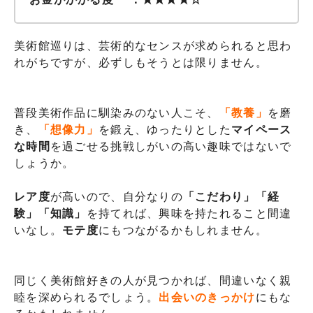
美術館巡りは、芸術的なセンスが求められると思わ
れがちですが、必ずしもそうとは限りません。
普段美術作品に馴染みのない人こそ、
「教養」
を磨
き、
「想像力」
を鍛え、ゆったりとした
マイペース
な時間
を過ごせる挑戦しがいの高い趣味ではないで
しょうか。
レア度
が高いので、自分なりの
「こだわり」「経
験」「知識」
を持てれば、興味を持たれること間違
いなし。
モテ度
にもつながるかもしれません。
同じく美術館好きの人が見つかれば、間違いなく親
睦を深められるでしょう。
出会いのきっかけ
にもな