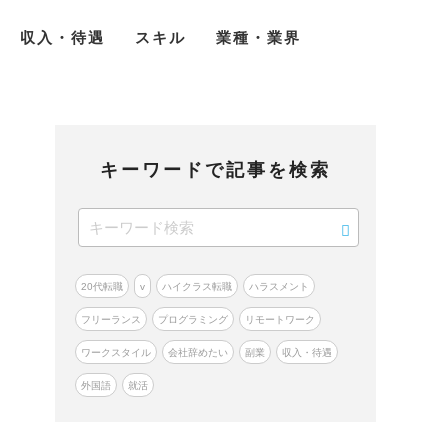
収入・待遇
スキル
業種・業界
キーワードで記事を検索
20代転職
v
ハイクラス転職
ハラスメント
フリーランス
プログラミング
リモートワーク
ワークスタイル
会社辞めたい
副業
収入・待遇
外国語
就活