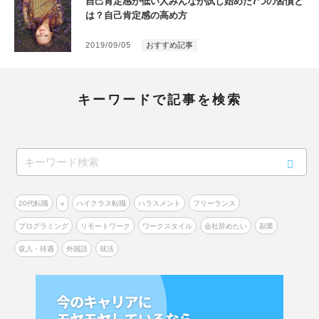
自己肯定感が低い人みんなが試し始めた7つの習慣と
は？自己肯定感の高め方
2019/09/05
おすすめ記事
キーワードで記事を検索
20代転職
v
ハイクラス転職
ハラスメント
フリーランス
プログラミング
リモートワーク
ワークスタイル
会社辞めたい
副業
収入・待遇
外国語
就活