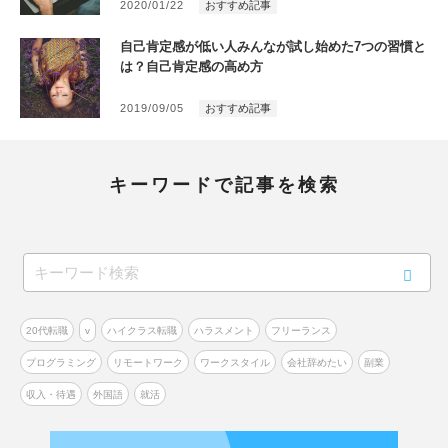
2020/01/22
おすすめ記事
自己肯定感が低い人みんなが試し始めた7つの習慣と
は？自己肯定感の高め方
2019/09/05
おすすめ記事
キーワードで記事を検索
20代転職
v
ハイクラス転職
ハラスメント
フリーランス
プログラミング
リモートワーク
ワークスタイル
会社辞めたい
副業
収入・待遇
外国語
就活