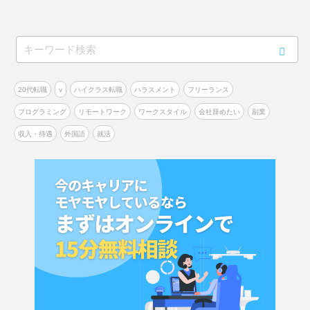
20代転職
v
ハイクラス転職
ハラスメント
フリーランス
プログラミング
リモートワーク
ワークスタイル
会社辞めたい
副業
収入・待遇
外国語
就活