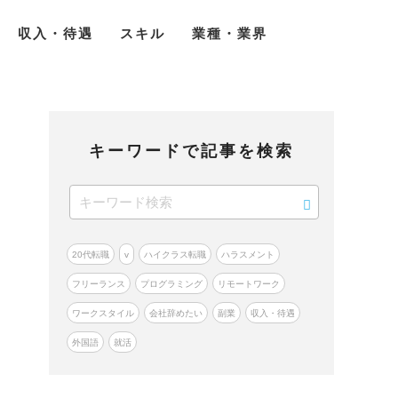
収入・待遇
スキル
業種・業界
キーワードで記事を検索
20代転職
v
ハイクラス転職
ハラスメント
フリーランス
プログラミング
リモートワーク
ワークスタイル
会社辞めたい
副業
収入・待遇
外国語
就活