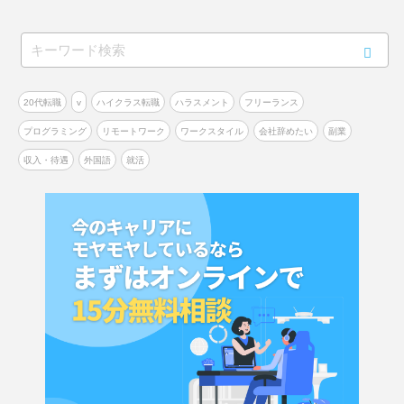
20代転職
v
ハイクラス転職
ハラスメント
フリーランス
プログラミング
リモートワーク
ワークスタイル
会社辞めたい
副業
収入・待遇
外国語
就活