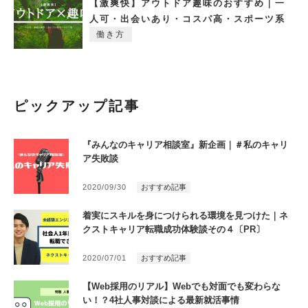
【激爽快】アウトドア趣味のおすすめ｜一
人可・出会いあり・コスパ高・スポーツ系
働き方
ピックアップ記事
『みんなのキャリア相談室』新企画｜＃私のキャリ
ア失敗談
2020/09/30
おすすめ記事
着実にスキルを身につけられる環境を見つけた｜ネ
クストキャリア転職成功体験談その４〔PR〕
2020/07/01
おすすめ記事
【Web採用のリアル】Webでも対面でも変わらな
い！？4社人事対談による最新就活事情