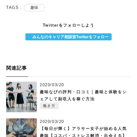
TAGS :
趣味
Twitterをフォローしよう
みんなのキャリア相談室Twitterをフォロー
関連記事
2020/03/20
趣味なびの評判・口コミ｜趣味と体験をシ
ェアして副収入を稼ぐ方法
働き方
2020/03/20
【毎日が輝く】アラサー女子が始める人気
趣味【コスパ・ストレス解消・出会える】