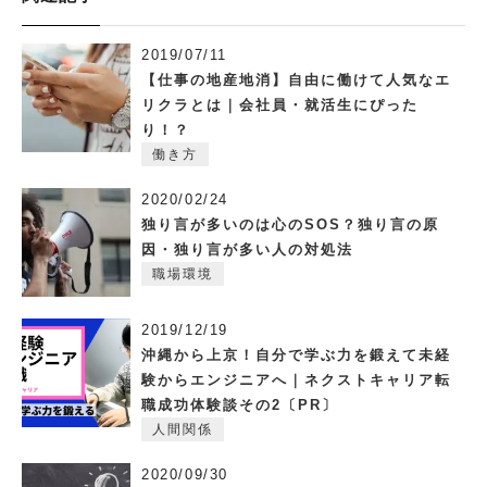
2019/07/11
【仕事の地産地消】自由に働けて人気なエ
リクラとは｜会社員・就活生にぴった
り！？
働き方
2020/02/24
独り言が多いのは心のSOS？独り言の原
因・独り言が多い人の対処法
職場環境
2019/12/19
沖縄から上京！自分で学ぶ力を鍛えて未経
験からエンジニアへ｜ネクストキャリア転
職成功体験談その2〔PR〕
人間関係
2020/09/30