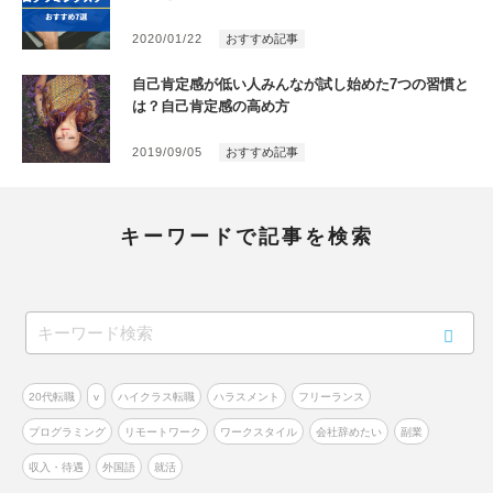
2020/01/22
おすすめ記事
自己肯定感が低い人みんなが試し始めた7つの習慣と
は？自己肯定感の高め方
2019/09/05
おすすめ記事
キーワードで記事を検索
20代転職
v
ハイクラス転職
ハラスメント
フリーランス
プログラミング
リモートワーク
ワークスタイル
会社辞めたい
副業
収入・待遇
外国語
就活