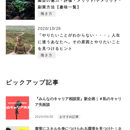
園芸の魅力・評価・メリット/デメリット・
副業方法【趣味一覧】
働き方
2020/10/29
「やりたいことがわからない・・・」人生
に迷うあなたへ。その原因とやりたいこと
を見つけるヒント
働き方
ピックアップ記事
『みんなのキャリア相談室』新企画｜＃私のキャリ
ア失敗談
2020/09/30
おすすめ記事
着実にスキルを身につけられる環境を見つけた｜ネ