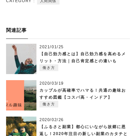
CATEGORY :
人間関係
関連記事
2021/01/25
【自己効力感とは】自己効力感を高めるメ
リット・方法｜自己肯定感との違いも
働き方
2020/03/19
カップルが高確率でハマる！共通の趣味お
すすめ図鑑【コスパ高・インドア】
働き方
2020/02/26
【ふるさと副業】都心にいながら故郷に恩
返し！2020年注目の新しい副業のカタチと